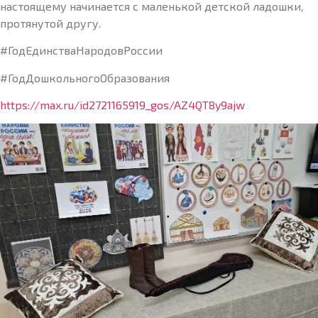
настоящему начинается с маленькой детской ладошки,
протянутой другу.
#ГодЕдинстваНародовРоссии
#ГодДошкольногоОбразования
https://max.ru/id2721165919_gos/AZ4QT8y9ajw